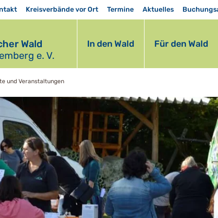
ntakt
Kreisverbände vor Ort
Termine
Aktuelles
Buchungs
her Wald
In den Wald
Für den Wald
mberg e. V.
ste und Veranstaltungen