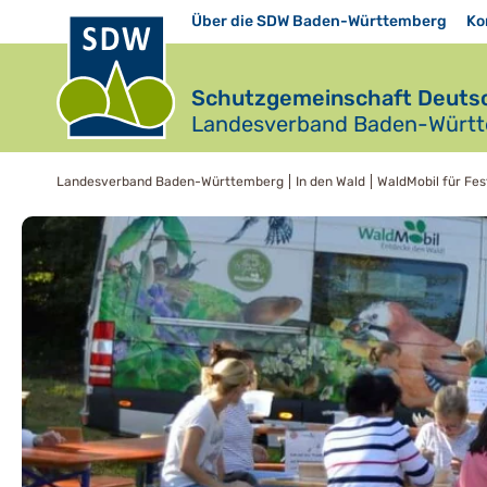
Über die SDW Baden-Württemberg
Ko
Schutzgemeinschaft Deutsc
Landesverband Baden-Württe
Landesverband Baden-Württemberg
In den Wald
WaldMobil für Fe