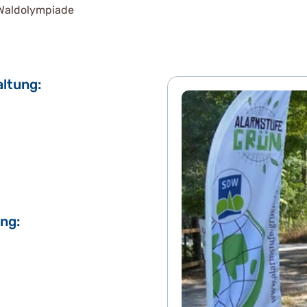
 Waldolympiade
altung:
ng: